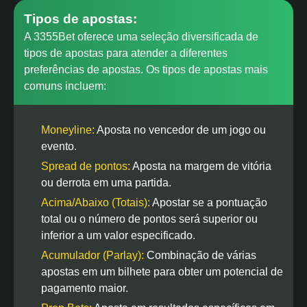
Tipos de apostas:
A 3355Bet oferece uma seleção diversificada de
tipos de apostas para atender a diferentes
preferências de apostas. Os tipos de apostas mais
comuns incluem:
Moneyline:
Aposta no vencedor de um jogo ou
evento.
Spread de pontos:
Aposta na margem de vitória
ou derrota em uma partida.
Acima/Abaixo (Totais):
Apostar se a pontuação
total ou o número de pontos será superior ou
inferior a um valor especificado.
Acumulador (Parlay):
Combinação de várias
apostas em um bilhete para obter um potencial de
pagamento maior.