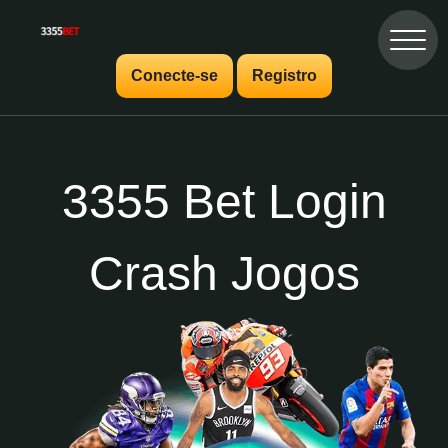
Conecte-se
Registro
3355 Bet Login
Crash Jogos