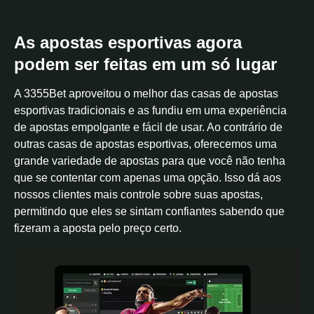
As apostas esportivas agora
podem ser feitas em um só lugar
A 3355Bet aproveitou o melhor das casas de apostas
esportivas tradicionais e as fundiu em uma experiência
de apostas empolgante e fácil de usar. Ao contrário de
outras casas de apostas esportivas, oferecemos uma
grande variedade de apostas para que você não tenha
que se contentar com apenas uma opção. Isso dá aos
nossos clientes mais controle sobre suas apostas,
permitindo que eles se sintam confiantes sabendo que
fizeram a aposta pelo preço certo.