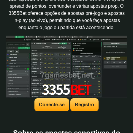
spread de pontos, over/under e várias apostas prop. O
3355Bet oferece opções de apostas pré-jogo e apostas
in-play (ao vivo), permitindo que você faça apostas
enquanto o jogo ou partida está acontecendo.
Conecte-se
Registro
Sobre as apostas esportivas do