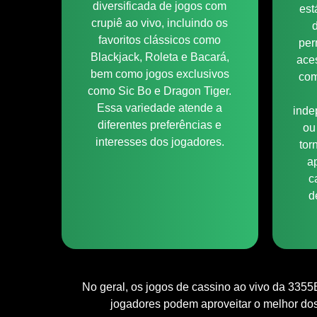
diversificada de jogos com
est
crupiê ao vivo, incluindo os
d
favoritos clássicos como
per
Blackjack, Roleta e Bacará,
ace
bem como jogos exclusivos
com
como Sic Bo e Dragon Tiger.
Essa variedade atende a
inde
diferentes preferências e
ou
interesses dos jogadores.
tor
a
c
d
No geral, os jogos de cassino ao vivo da 3355
jogadores podem aproveitar o melhor dos