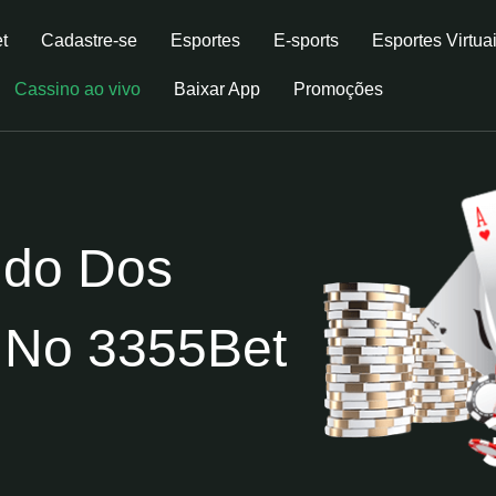
t
Cadastre-se
Esportes
E-sports
Esportes Virtua
Cassino ao vivo
Baixar App
Promoções
ndo Dos
 No 3355Bet