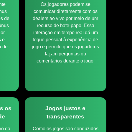
nte
Os jogadores podem se
nus
comunicar diretamente com os
os de
dealers ao vivo por meio de um
ônus
recurso de bate-papo. Essa
lor
interação em tempo real dá um
s e
toque pessoal à experiência de
a de
jogo e permite que os jogadores
façam perguntas ou
comentários durante o jogo.
s os
Jogos justos e
de
transparentes
vo da
Como os jogos são conduzidos