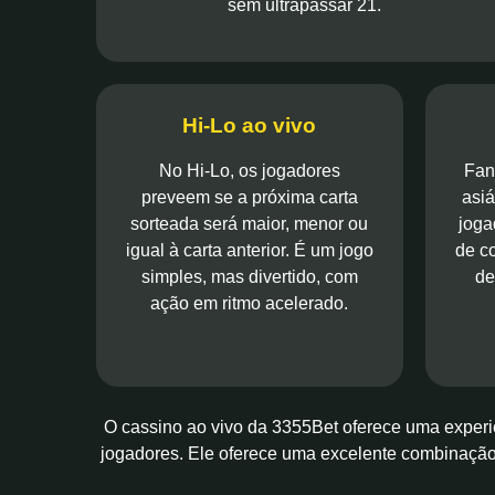
sem ultrapassar 21.
Hi-Lo ao vivo
No Hi-Lo, os jogadores
Fan
preveem se a próxima carta
asiá
sorteada será maior, menor ou
joga
igual à carta anterior. É um jogo
de c
simples, mas divertido, com
de
ação em ritmo acelerado.
O cassino ao vivo da 3355Bet oferece uma experiê
jogadores. Ele oferece uma excelente combinação d