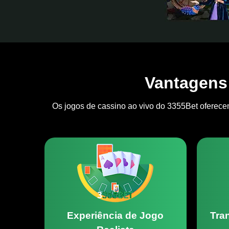
Vantagens 
Os jogos de cassino ao vivo do 3355Bet oferecem
Experiência de Jogo
Tra