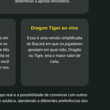
determinar a aposta vencedora.
Dragon Tiger ao vivo
os em
Essa é uma versão simplificada
m no
do Bacará em que os jogadores
e três
apostam em qual mão, Dragão
ita os
ou Tigre, terá o maior valor de
 você
carta.
e nos
po real e a possibilidade de conversar com outros
 asiática, atendendo a diferentes preferências dos