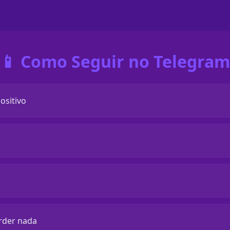
📱 Como Seguir no Telegram
ositivo
erder nada