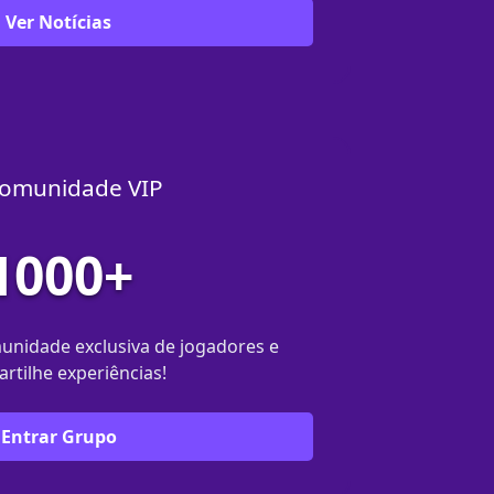
Ver Notícias
Comunidade VIP
1000+
unidade exclusiva de jogadores e
rtilhe experiências!
Entrar Grupo