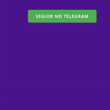
SEGUIR NO TELEGRAM