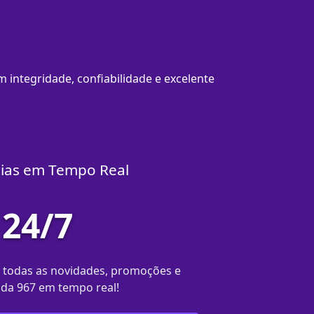
 integridade, confiabilidade e excelente
cias em Tempo Real
24/7
e todas as novidades, promoções e
 da 967 em tempo real!