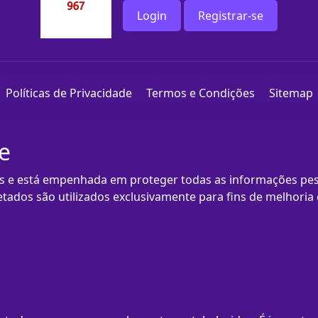
Login
Registrar-se
Políticas de Privacidade
Termos e Condições
Sitemap
de
ios e está empenhada em proteger todas as informações pe
tados são utilizados exclusivamente para fins de melhoria