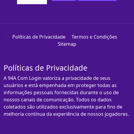
Políticas de Privacidade
Termos e Condições
Sitemap
Políticas de Privacidade
A 94A Com Login valoriza a privacidade de seus
usuários e está empenhada em proteger todas as
informações pessoais fornecidas durante o uso de
nossos canais de comunicação. Todos os dados
coletados são utilizados exclusivamente para fins de
melhoria contínua da experiência de nossos jogadores.