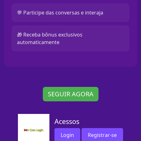
💬 Participe das conversas e interaja
🎁 Receba bônus exclusivos
automaticamente
SEGUIR AGORA
Acessos
Login
Registrar-se