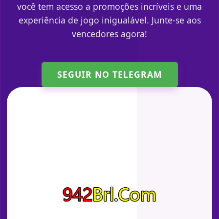
você tem acesso a promoções incríveis e uma
experiência de jogo inigualável. Junte-se aos
vencedores agora!
SEGUIR NO TELEGRAM