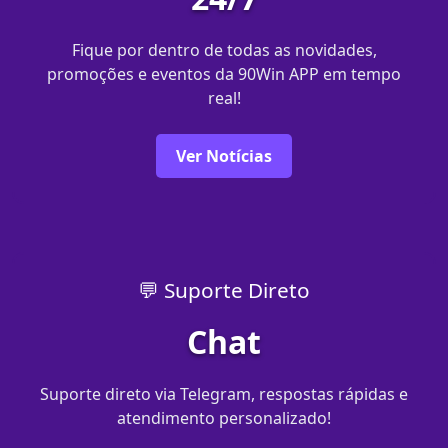
Fique por dentro de todas as novidades,
promoções e eventos da 90Win APP em tempo
real!
Ver Notícias
💬 Suporte Direto
Chat
Suporte direto via Telegram, respostas rápidas e
atendimento personalizado!