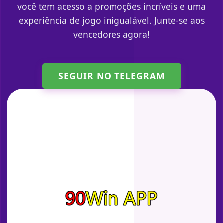
você tem acesso a promoções incríveis e uma
experiência de jogo inigualável. Junte-se aos
vencedores agora!
SEGUIR NO TELEGRAM