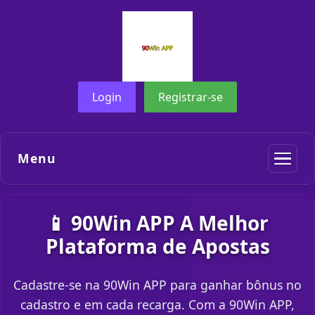
Login
Registrar-se
Menu
📱 90Win APP A Melhor
Plataforma de Apostas
Cadastre-se na 90Win APP para ganhar bônus no
cadastro e em cada recarga. Com a 90Win APP,