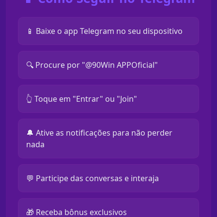
📱 Baixe o app Telegram no seu dispositivo
🔍 Procure por "@90Win APPOficial"
👆 Toque em "Entrar" ou "Join"
🔔 Ative as notificações para não perder
nada
💬 Participe das conversas e interaja
🎁 Receba bônus exclusivos