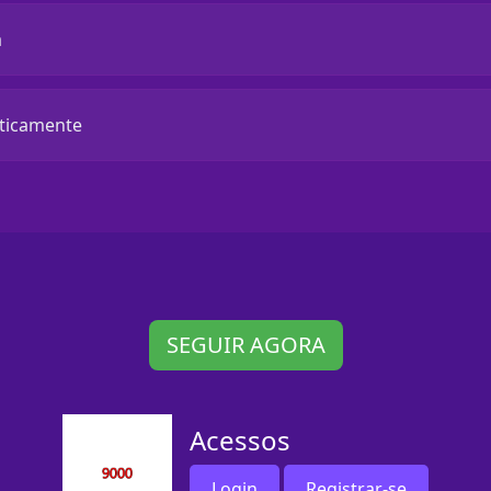
a
aticamente
SEGUIR AGORA
Acessos
Login
Registrar-se