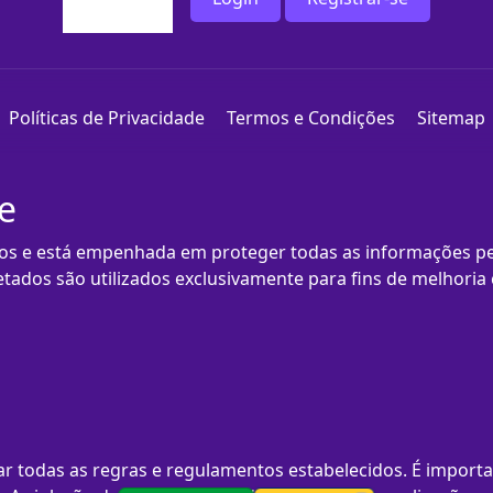
Políticas de Privacidade
Termos e Condições
Sitemap
de
rios e está empenhada em proteger todas as informações p
tados são utilizados exclusivamente para fins de melhoria
 todas as regras e regulamentos estabelecidos. É importa