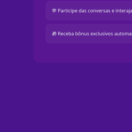
💬 Participe das conversas e interaj
🎁 Receba bônus exclusivos autom