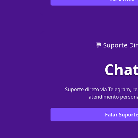
💬 Suporte Di
Cha
Suporte direto via Telegram, r
atendimento persona
Falar Suport