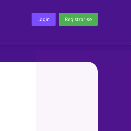
Login
Registrar-se