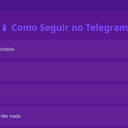
📱 Como Seguir no Telegram
ositivo
erder nada