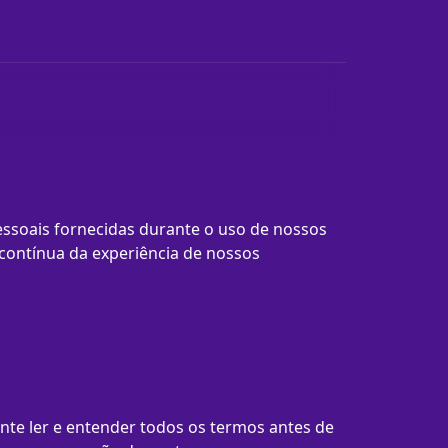
essoais fornecidas durante o uso de nossos
 contínua da experiência de nossos
nte ler e entender todos os termos antes de