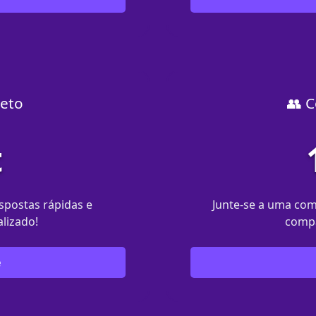
reto
👥 
t
espostas rápidas e
Junte-se a uma com
lizado!
compa
e