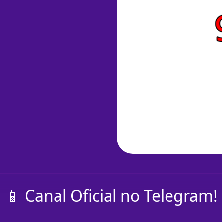
📱 Canal Oficial no Telegram!