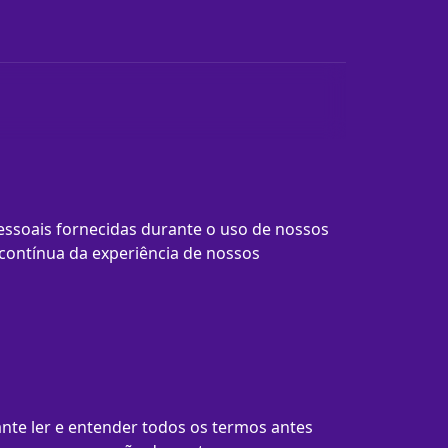
essoais fornecidas durante o uso de nossos
 contínua da experiência de nossos
nte ler e entender todos os termos antes