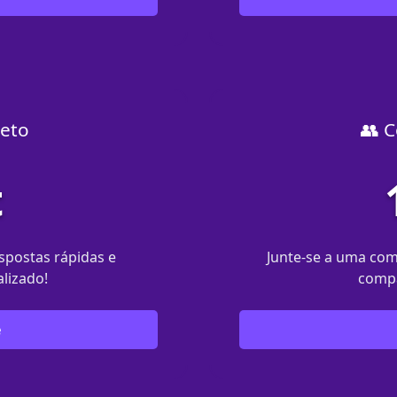
reto
👥 
t
espostas rápidas e
Junte-se a uma com
lizado!
compa
e