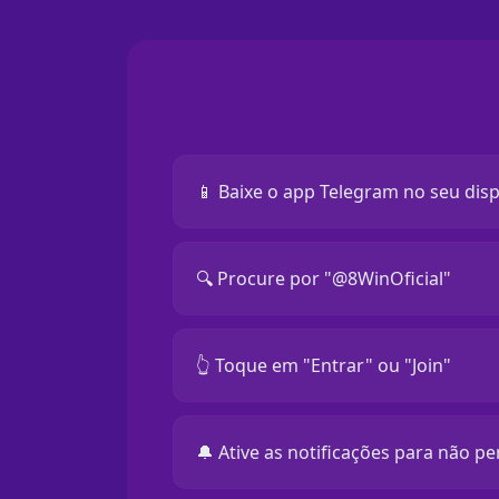
📱 Baixe o app Telegram no seu disp
🔍 Procure por "@8WinOficial"
👆 Toque em "Entrar" ou "Join"
🔔 Ative as notificações para não p