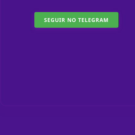
SEGUIR NO TELEGRAM