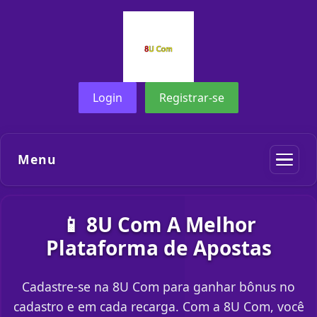
Login
Registrar-se
Menu
📱 8U Com A Melhor
Plataforma de Apostas
Cadastre-se na 8U Com para ganhar bônus no
cadastro e em cada recarga. Com a 8U Com, você