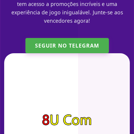
tem acesso a promoções incríveis e uma
experiência de jogo inigualável. Junte-se aos
vencedores agora!
SEGUIR NO TELEGRAM