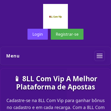
Login
Registrar-se
Menu
📱 8LL Com Vip A Melhor
Plataforma de Apostas
Cadastre-se na 8LL Com Vip para ganhar bônus
no cadastro e em cada recarga. Com a 8LL Com