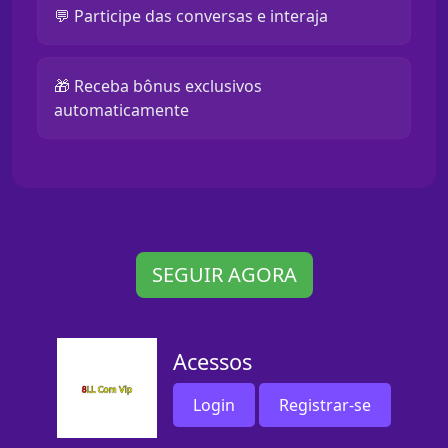
💬 Participe das conversas e interaja
🎁 Receba bônus exclusivos
automaticamente
SEGUIR AGORA
Acessos
Login
Registrar-se