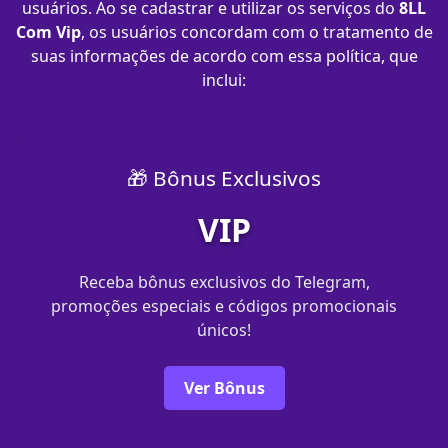
usuários. Ao se cadastrar e utilizar os serviços do
8LL
Com Vip
, os usuários concordam com o tratamento de
suas informações de acordo com essa política, que
inclui:
🎁 Bônus Exclusivos
VIP
Receba bônus exclusivos do Telegram,
promoções especiais e códigos promocionais
únicos!
Ver Bônus