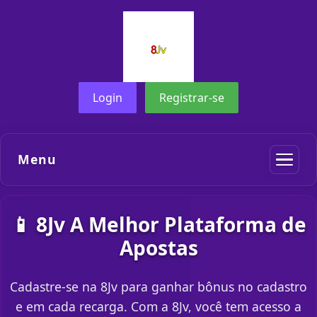
Login
Registrar-se
Menu
📱 8Jv A Melhor Plataforma de
Apostas
Cadastre-se na 8Jv para ganhar bônus no cadastro
e em cada recarga. Com a 8Jv, você tem acesso a