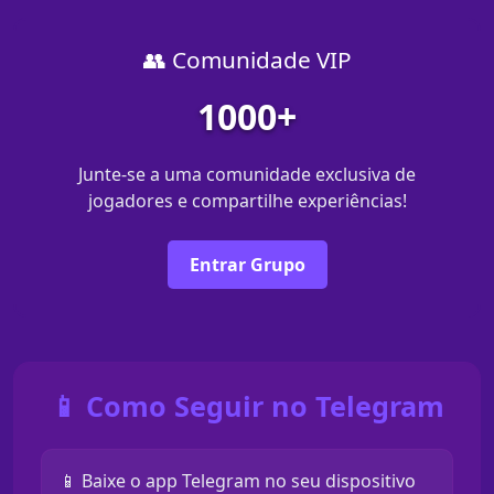
👥 Comunidade VIP
1000+
Junte-se a uma comunidade exclusiva de
jogadores e compartilhe experiências!
Entrar Grupo
📱 Como Seguir no Telegram
📱 Baixe o app Telegram no seu dispositivo