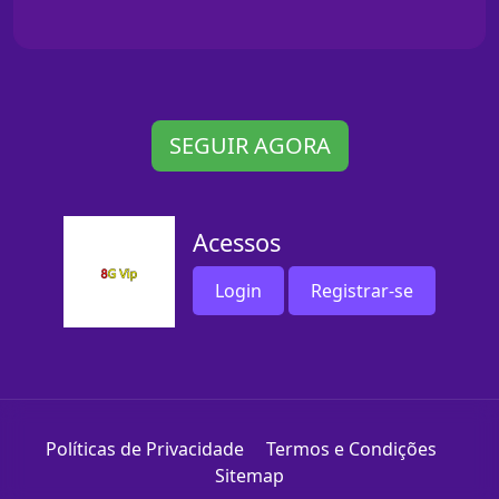
SEGUIR AGORA
Acessos
Login
Registrar-se
Políticas de Privacidade
Termos e Condições
Sitemap