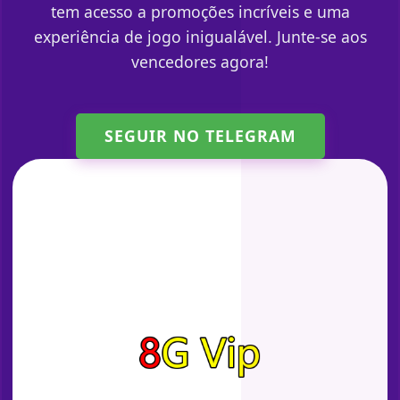
tem acesso a promoções incríveis e uma
experiência de jogo inigualável. Junte-se aos
vencedores agora!
SEGUIR NO TELEGRAM