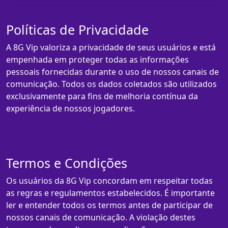
Políticas de Privacidade
A 8G Vip valoriza a privacidade de seus usuários e está
empenhada em proteger todas as informações
pessoais fornecidas durante o uso de nossos canais de
comunicação. Todos os dados coletados são utilizados
exclusivamente para fins de melhoria contínua da
experiência de nossos jogadores.
Termos e Condições
Os usuários da 8G Vip concordam em respeitar todas
as regras e regulamentos estabelecidos. É importante
ler e entender todos os termos antes de participar de
nossos canais de comunicação. A violação destes