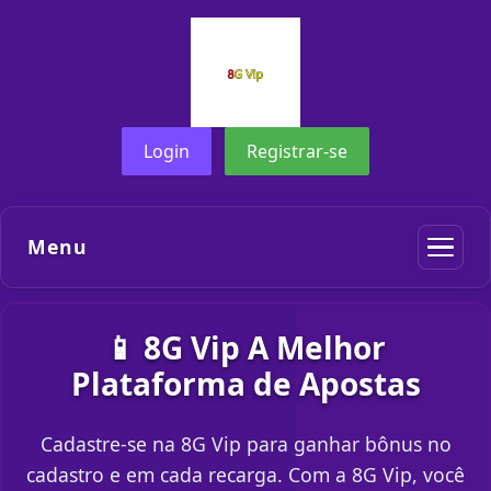
Login
Registrar-se
Menu
📱 8G Vip A Melhor
Plataforma de Apostas
Cadastre-se na 8G Vip para ganhar bônus no
cadastro e em cada recarga. Com a 8G Vip, você