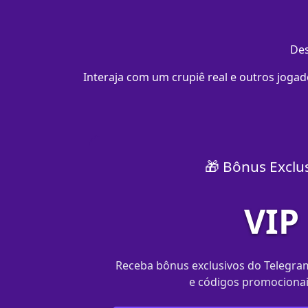
Des
Interaja com um crupiê real e outros jogad
🎁 Bônus Exclu
VIP
Receba bônus exclusivos do Telegra
e códigos promocionai