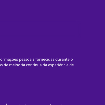
formações pessoais fornecidas durante o
ns de melhoria contínua da experiência de