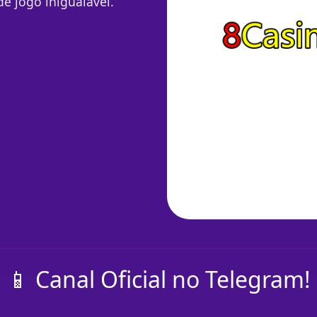
e jogo inigualável.
📱 Canal Oficial no Telegram!