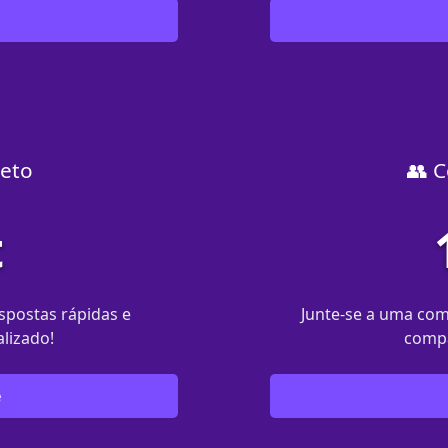
reto
👥 
t
espostas rápidas e
Junte-se a uma com
lizado!
compa
e