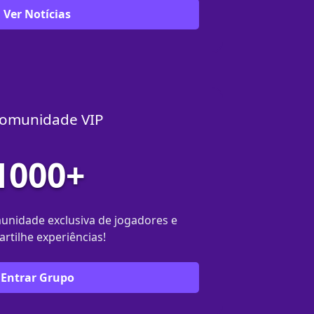
Ver Notícias
Comunidade VIP
1000+
unidade exclusiva de jogadores e
rtilhe experiências!
Entrar Grupo