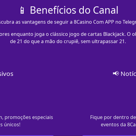
📱 Benefícios do Canal
cubra as vantagens de seguir a 8Casino Com APP no Tele
ores enquanto joga o clássico jogo de cartas Blackjack. O 
de 21 do que a mão do crupiê, sem ultrapassar 21.
sivos
📢 Notí
m, promoções especiais
Fique por dentro d
s únicos!
eventos da 8Ca