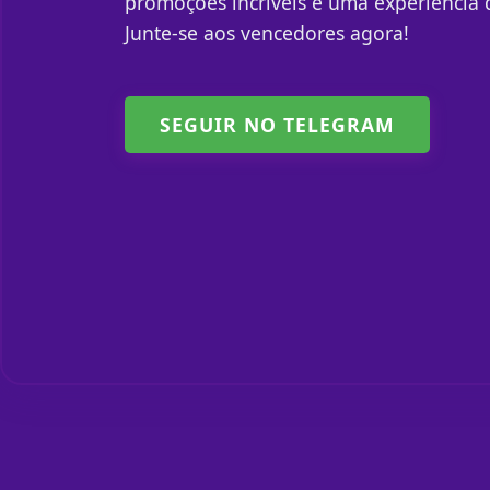
promoções incríveis e uma experiência d
Junte-se aos vencedores agora!
SEGUIR NO TELEGRAM