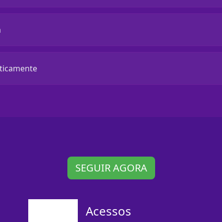
a
aticamente
SEGUIR AGORA
Acessos