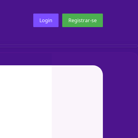
Login
Registrar-se