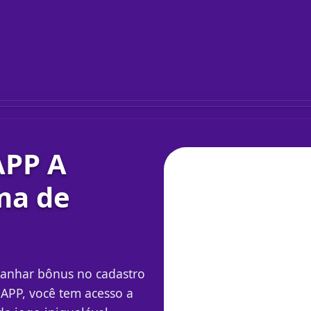
APP A
ma de
ganhar bônus no cadastro
APP, você tem acesso a