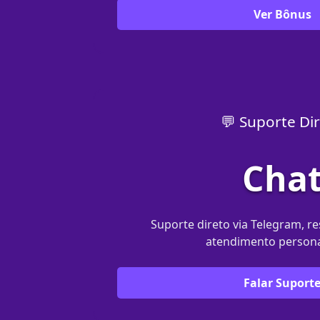
Ver Bônus
💬 Suporte Di
Cha
Suporte direto via Telegram, r
atendimento persona
Falar Suport