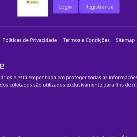
Login
Registrar-se
Políticas de Privacidade
Termos e Condições
Sitemap
de
suários e está empenhada em proteger todas as informaçõe
os coletados são utilizados exclusivamente para fins de m