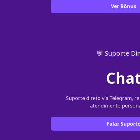
Ver Bônus
💬 Suporte Di
Cha
Suporte direto via Telegram, r
atendimento persona
Falar Suport