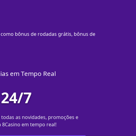
, como bônus de rodadas grátis, bônus de
cias em Tempo Real
24/7
e todas as novidades, promoções e
a 8Casino em tempo real!