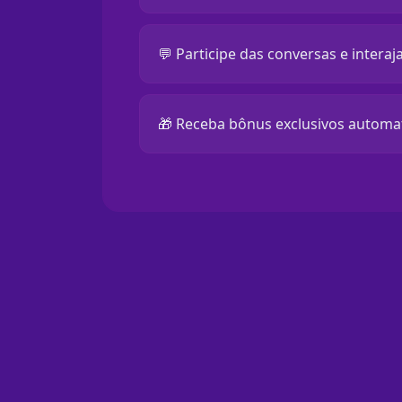
💬 Participe das conversas e interaj
🎁 Receba bônus exclusivos autom