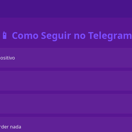
📱 Como Seguir no Telegram
ositivo
erder nada