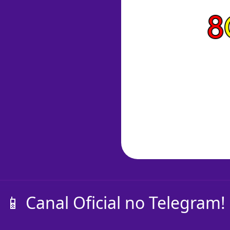
📱 Canal Oficial no Telegram!