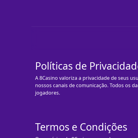
Políticas de Privacida
A 8Casino valoriza a privacidade de seus u
nossos canais de comunicação. Todos os dad
jogadores.
Termos e Condições