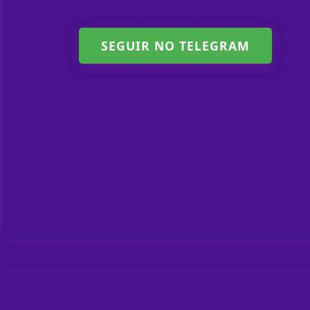
SEGUIR NO TELEGRAM