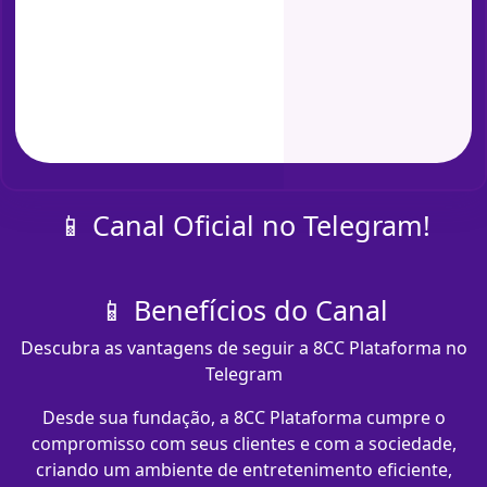
📱 Canal Oficial no Telegram!
📱 Benefícios do Canal
Descubra as vantagens de seguir a 8CC Plataforma no
Telegram
Desde sua fundação, a 8CC Plataforma cumpre o
compromisso com seus clientes e com a sociedade,
criando um ambiente de entretenimento eficiente,