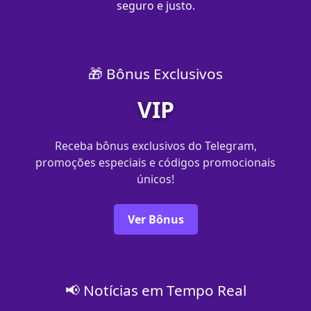
seguro e justo.
🎁 Bônus Exclusivos
VIP
Receba bônus exclusivos do Telegram,
promoções especiais e códigos promocionais
únicos!
Ver Bônus
📢 Notícias em Tempo Real