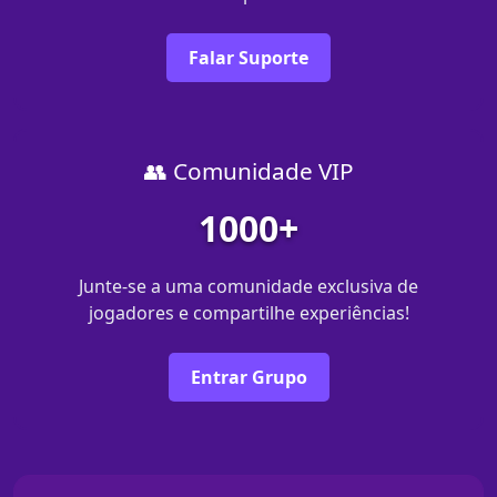
Falar Suporte
👥 Comunidade VIP
1000+
Junte-se a uma comunidade exclusiva de
jogadores e compartilhe experiências!
Entrar Grupo