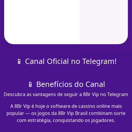
📱 Canal Oficial no Telegram!
📱 Benefícios do Canal
Descubra as vantagens de seguir a 8Br Vip no Telegram
A 8Br Vip é hoje o software de cassino online mais
popular — os jogos da 8Br Vip Brasil combinam sorte
com estratégia, conquistando os jogadores.