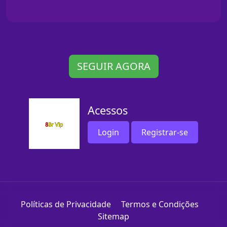
SEGUIR AGORA
Acessos
Login
Registrar-se
Políticas de Privacidade
Termos e Condições
Sitemap