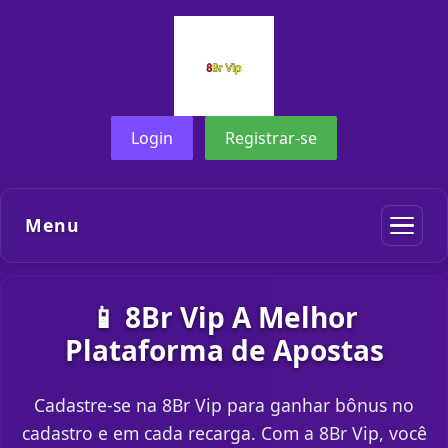
Login
Registrar-se
Menu
📱 8Br Vip A Melhor
Plataforma de Apostas
Cadastre-se na 8Br Vip para ganhar bônus no
cadastro e em cada recarga. Com a 8Br Vip, você