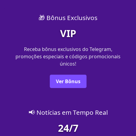
🎁 Bônus Exclusivos
VIP
Receba bônus exclusivos do Telegram,
promoções especiais e códigos promocionais
únicos!
Ver Bônus
📢 Notícias em Tempo Real
24/7