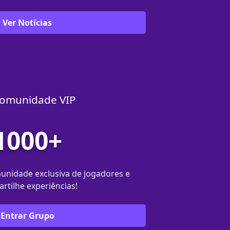
Ver Notícias
Comunidade VIP
1000+
unidade exclusiva de jogadores e
rtilhe experiências!
Entrar Grupo