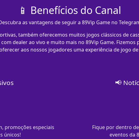
📱 Benefícios do Canal
Descubra as vantagens de seguir a 89Vip Game no Telegra
ortivas, também oferecemos muitos jogos clássicos de cas
os com dealer ao vivo e muito mais no 89Vip Game. Fizemos
oferecer aos nossos jogadores uma experiência de jogo de 
sivos
📢 Notí
m, promoções especiais
Fique por dentro d
s únicos!
eventos da 