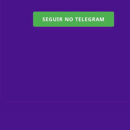
SEGUIR NO TELEGRAM