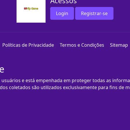
Acessos
Login
Registrar-se
Políticas de Privacidade
Termos e Condições
Sitemap
de
us usuários e está empenhada em proteger todas as informa
os coletados são utilizados exclusivamente para fins de m