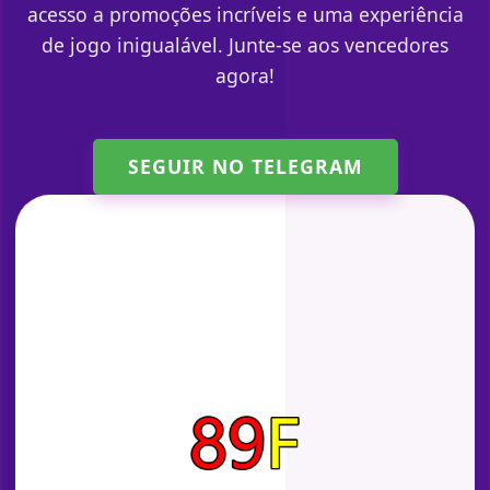
acesso a promoções incríveis e uma experiência
de jogo inigualável. Junte-se aos vencedores
agora!
SEGUIR NO TELEGRAM