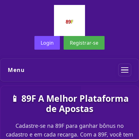
Login
Registrar-se
Menu
📱 89F A Melhor Plataforma
de Apostas
Cadastre-se na 89F para ganhar bônus no
cadastro e em cada recarga. Com a 89F, você tem