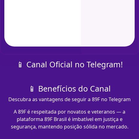
📱 Canal Oficial no Telegram!
📱 Benefícios do Canal
Descubra as vantagens de seguir a 89F no Telegram
A 89F é respeitada por novatos e veteranos — a
plataforma 89F Brasil é imbatível em justiça e
segurança, mantendo posição sólida no mercado.