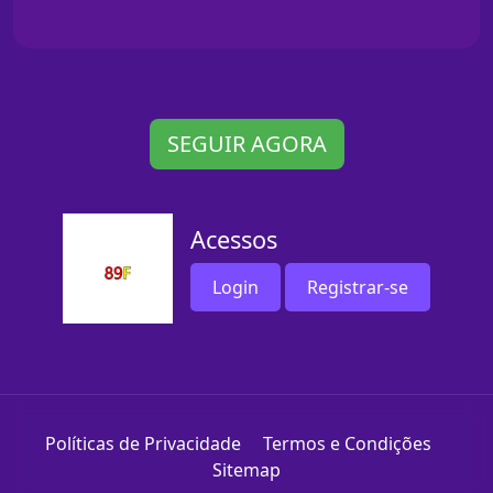
SEGUIR AGORA
Acessos
Login
Registrar-se
Políticas de Privacidade
Termos e Condições
Sitemap