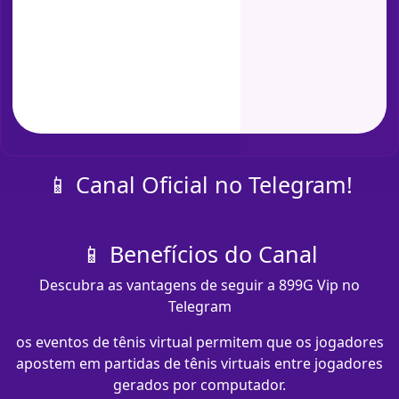
📱 Canal Oficial no Telegram!
📱 Benefícios do Canal
Descubra as vantagens de seguir a 899G Vip no
Telegram
os eventos de tênis virtual permitem que os jogadores
apostem em partidas de tênis virtuais entre jogadores
gerados por computador.