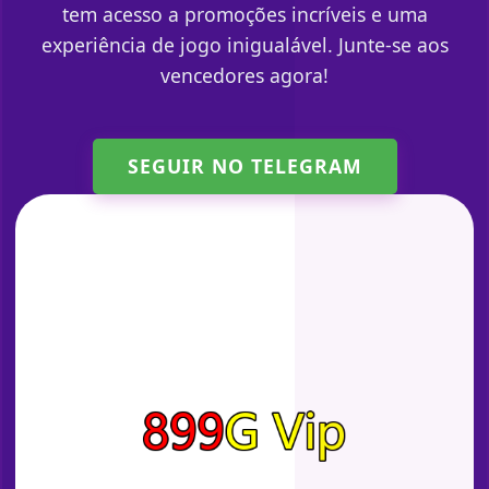
tem acesso a promoções incríveis e uma
experiência de jogo inigualável. Junte-se aos
vencedores agora!
SEGUIR NO TELEGRAM