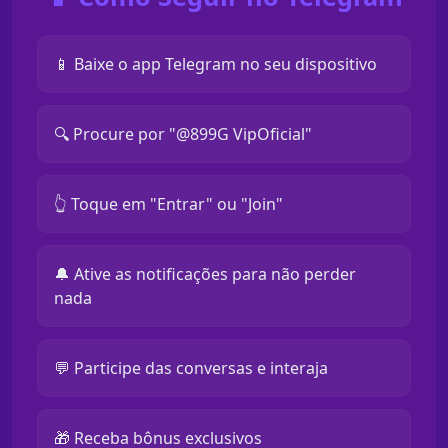
📱 Baixe o app Telegram no seu dispositivo
🔍 Procure por "@899G VipOficial"
👆 Toque em "Entrar" ou "Join"
🔔 Ative as notificações para não perder
nada
💬 Participe das conversas e interaja
🎁 Receba bônus exclusivos