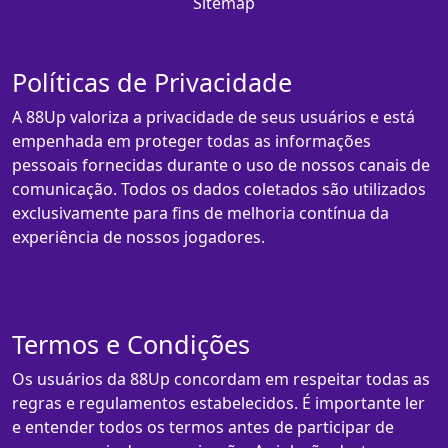
Sitemap
Políticas de Privacidade
A 88Up valoriza a privacidade de seus usuários e está
empenhada em proteger todas as informações
pessoais fornecidas durante o uso de nossos canais de
comunicação. Todos os dados coletados são utilizados
exclusivamente para fins de melhoria contínua da
experiência de nossos jogadores.
Termos e Condições
Os usuários da 88Up concordam em respeitar todas as
regras e regulamentos estabelecidos. É importante ler
e entender todos os termos antes de participar de