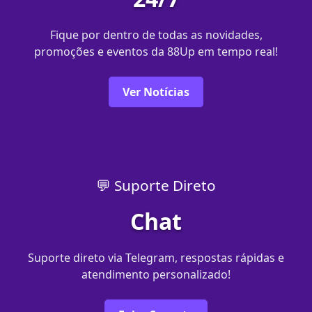
Fique por dentro de todas as novidades,
promoções e eventos da 88Up em tempo real!
Ver Notícias
💬 Suporte Direto
Chat
Suporte direto via Telegram, respostas rápidas e
atendimento personalizado!