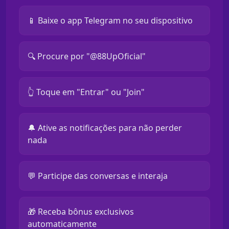
📱 Baixe o app Telegram no seu dispositivo
🔍 Procure por "@88UpOficial"
👆 Toque em "Entrar" ou "Join"
🔔 Ative as notificações para não perder
nada
💬 Participe das conversas e interaja
🎁 Receba bônus exclusivos
automaticamente