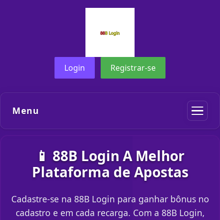
Login
Registrar-se
Menu
📱 88B Login A Melhor
Plataforma de Apostas
Cadastre-se na 88B Login para ganhar bônus no
cadastro e em cada recarga. Com a 88B Login,