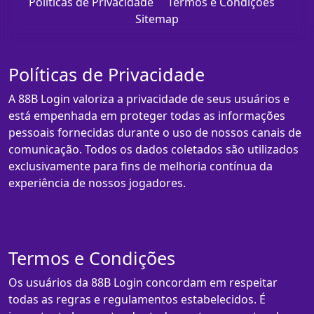
Políticas de Privacidade
Termos e Condições
Sitemap
Políticas de Privacidade
A 88B Login valoriza a privacidade de seus usuários e
está empenhada em proteger todas as informações
pessoais fornecidas durante o uso de nossos canais de
comunicação. Todos os dados coletados são utilizados
exclusivamente para fins de melhoria contínua da
experiência de nossos jogadores.
Termos e Condições
Os usuários da 88B Login concordam em respeitar
todas as regras e regulamentos estabelecidos. É