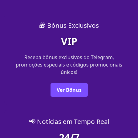
🎁 Bônus Exclusivos
VIP
Receba bônus exclusivos do Telegram,
promoções especiais e códigos promocionais
únicos!
Ver Bônus
📢 Notícias em Tempo Real
24/7