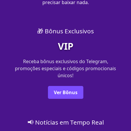
precisar baixar nada.
🎁 Bônus Exclusivos
VIP
Receba bônus exclusivos do Telegram,
promoções especiais e códigos promocionais
únicos!
Ver Bônus
📢 Notícias em Tempo Real