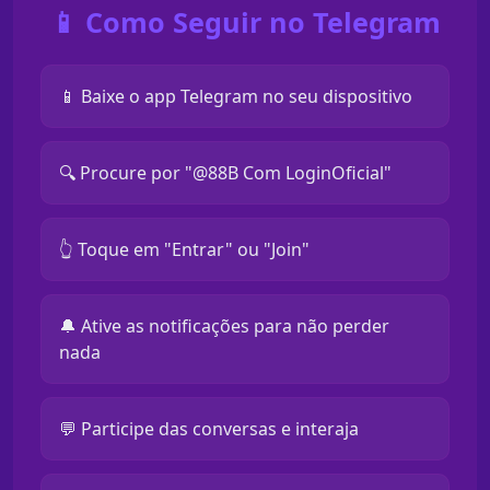
📱 Como Seguir no Telegram
📱 Baixe o app Telegram no seu dispositivo
🔍 Procure por "@88B Com LoginOficial"
👆 Toque em "Entrar" ou "Join"
🔔 Ative as notificações para não perder
nada
💬 Participe das conversas e interaja