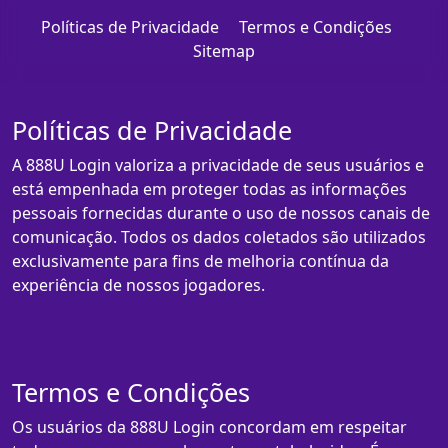
Políticas de Privacidade
Termos e Condições
Sitemap
Políticas de Privacidade
A 888U Login valoriza a privacidade de seus usuários e
está empenhada em proteger todas as informações
pessoais fornecidas durante o uso de nossos canais de
comunicação. Todos os dados coletados são utilizados
exclusivamente para fins de melhoria contínua da
experiência de nossos jogadores.
Termos e Condições
Os usuários da 888U Login concordam em respeitar