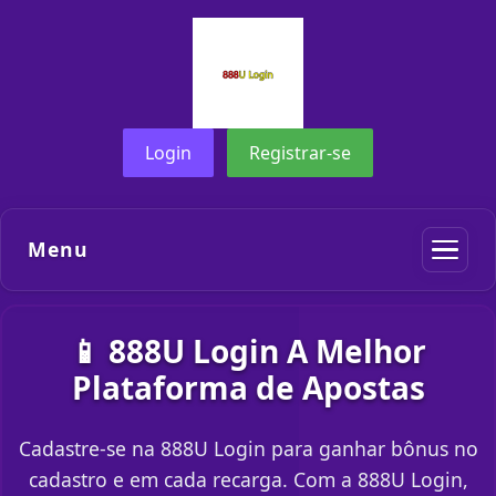
Login
Registrar-se
Menu
📱 888U Login A Melhor
Plataforma de Apostas
Cadastre-se na 888U Login para ganhar bônus no
cadastro e em cada recarga. Com a 888U Login,