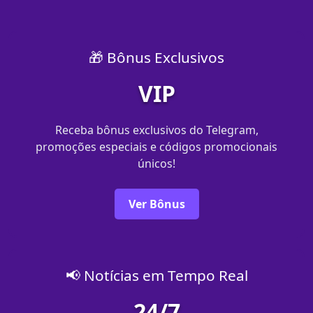
🎁 Bônus Exclusivos
VIP
Receba bônus exclusivos do Telegram,
promoções especiais e códigos promocionais
únicos!
Ver Bônus
📢 Notícias em Tempo Real
24/7