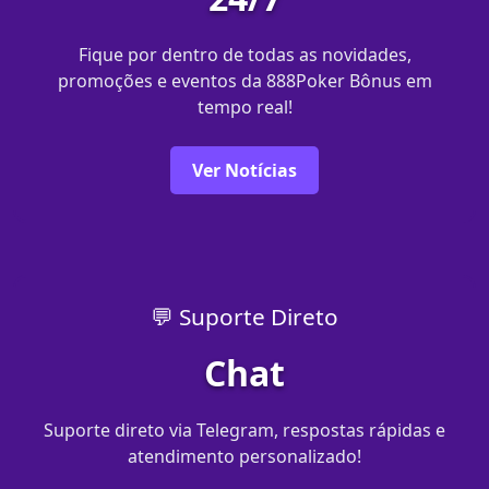
Fique por dentro de todas as novidades,
promoções e eventos da 888Poker Bônus em
tempo real!
Ver Notícias
💬 Suporte Direto
Chat
Suporte direto via Telegram, respostas rápidas e
atendimento personalizado!