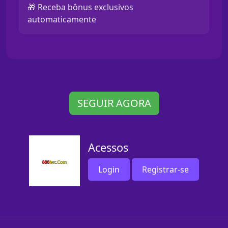
🎁 Receba bônus exclusivos
automaticamente
SEGUIR AGORA
Acessos
Login
Registrar-se