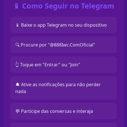
📱 Como Seguir no Telegram
📱 Baixe o app Telegram no seu dispositivo
🔍 Procure por "@888Iwc.ComOficial"
👆 Toque em "Entrar" ou "Join"
🔔 Ative as notificações para não perder
nada
💬 Participe das conversas e interaja