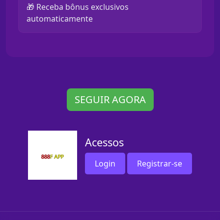
🎁 Receba bônus exclusivos
automaticamente
SEGUIR AGORA
Acessos
Login
Registrar-se