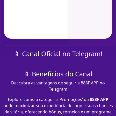
📱 Canal Oficial no Telegram!
📱 Benefícios do Canal
Descubra as vantagens de seguir a 888F APP no
Telegram
Explore como a categoria ‘Promoções’ da
888F APP
pode maximizar sua experiência de jogo e suas chances
de vitória, oferecendo bônus, torneios e um programa