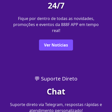
24/7
Fique por dentro de todas as novidades,
promoções e eventos da 888F APP em tempo
real!
Ver Notícias
💬 Suporte Direto
Chat
Suporte direto via Telegram, respostas rápidas e
atendimento personalizado!