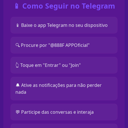
📱 Como Seguir no Telegram
📱 Baixe o app Telegram no seu dispositivo
🔍 Procure por "@888F APPOficial"
👆 Toque em "Entrar" ou "Join"
🔔 Ative as notificações para não perder
nada
💬 Participe das conversas e interaja