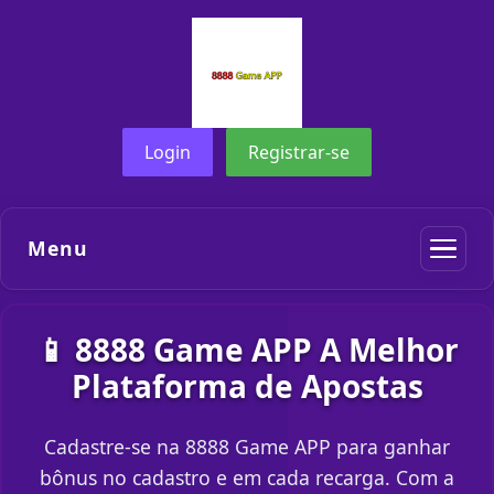
Login
Registrar-se
Menu
📱 8888 Game APP A Melhor
Plataforma de Apostas
Cadastre-se na 8888 Game APP para ganhar
bônus no cadastro e em cada recarga. Com a