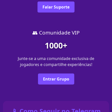
Falar Suporte
👥 Comunidade VIP
1000+
Junte-se a uma comunidade exclusiva de
jogadores e compartilhe experiências!
Entrar Grupo
📱 Como Seguir no Telegram