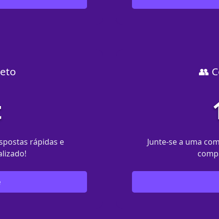
reto
👥 
t
espostas rápidas e
Junte-se a uma com
lizado!
compa
e