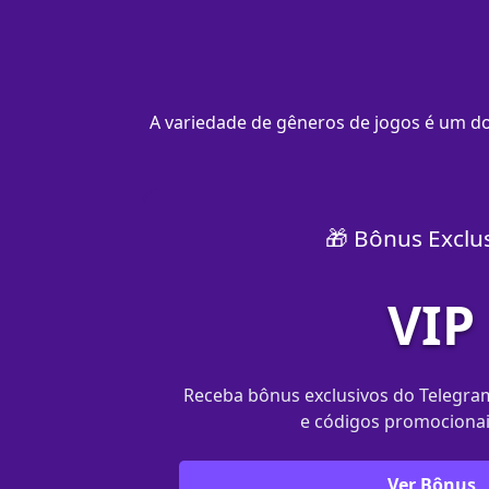
A variedade de gêneros de jogos é um dos
🎁 Bônus Exclu
VIP
Receba bônus exclusivos do Telegra
e códigos promocionai
Ver Bônus