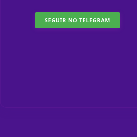
SEGUIR NO TELEGRAM