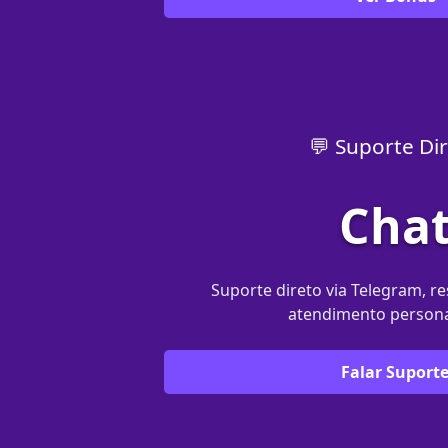
💬 Suporte Di
Cha
Suporte direto via Telegram, r
atendimento persona
Falar Suport