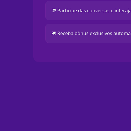
💬 Participe das conversas e interaj
🎁 Receba bônus exclusivos autom