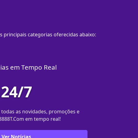
m
 principais categorias oferecidas abaixo:
cias em Tempo Real
24/7
e todas as novidades, promoções e
8888T.Com em tempo real!
Ver Notícias