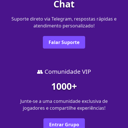
Chat
Suporte direto via Telegram, respostas rápidas e
atendimento personalizado!
Falar Suporte
👥 Comunidade VIP
1000+
Junte-se a uma comunidade exclusiva de
jogadores e compartilhe experiências!
Entrar Grupo