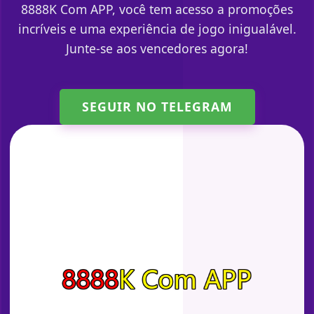
8888K Com APP, você tem acesso a promoções
incríveis e uma experiência de jogo inigualável.
Junte-se aos vencedores agora!
SEGUIR NO TELEGRAM