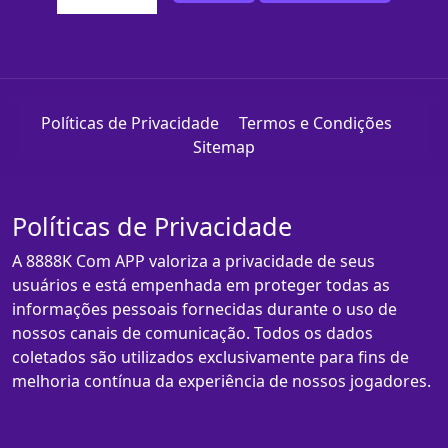
Políticas de Privacidade
Termos e Condições
Sitemap
Políticas de Privacidade
A 8888K Com APP valoriza a privacidade de seus
usuários e está empenhada em proteger todas as
informações pessoais fornecidas durante o uso de
nossos canais de comunicação. Todos os dados
coletados são utilizados exclusivamente para fins de
melhoria contínua da experiência de nossos jogadores.