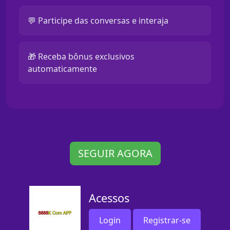
💬 Participe das conversas e interaja
🎁 Receba bônus exclusivos
automaticamente
SEGUIR AGORA
Acessos
Login
Registrar-se