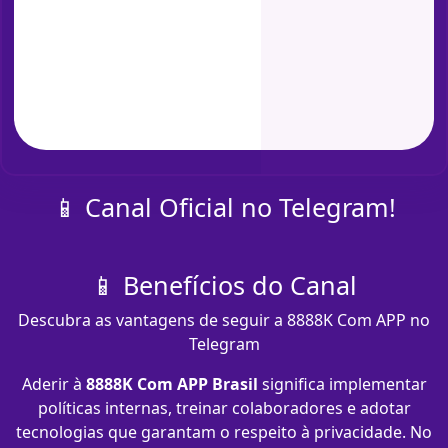
📱 Canal Oficial no Telegram!
📱 Benefícios do Canal
Descubra as vantagens de seguir a 8888K Com APP no
Telegram
Aderir à
8888K Com APP Brasil
significa implementar
políticas internas, treinar colaboradores e adotar
tecnologias que garantam o respeito à privacidade. No