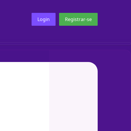
Login
Registrar-se