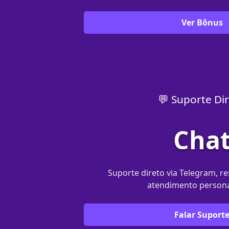
Ver Bônus
💬 Suporte Di
Cha
Suporte direto via Telegram, r
atendimento persona
Falar Suport