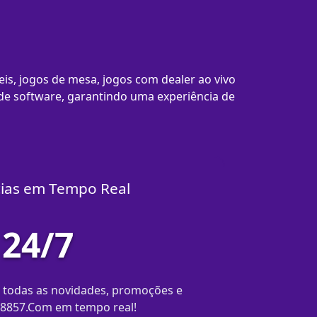
eis, jogos de mesa, jogos com dealer ao vivo
 de software, garantindo uma experiência de
cias em Tempo Real
24/7
e todas as novidades, promoções e
 8857.Com em tempo real!