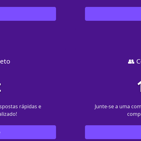
reto
👥 
t
espostas rápidas e
Junte-se a uma com
lizado!
compa
e