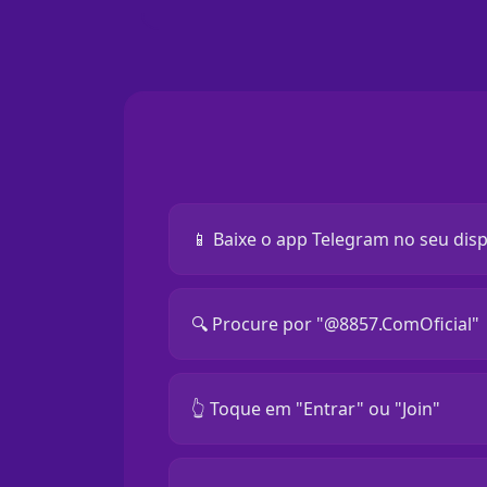
📱 Baixe o app Telegram no seu disp
🔍 Procure por "@8857.ComOficial"
👆 Toque em "Entrar" ou "Join"