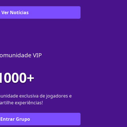
Ver Notícias
Comunidade VIP
1000+
unidade exclusiva de jogadores e
rtilhe experiências!
Entrar Grupo