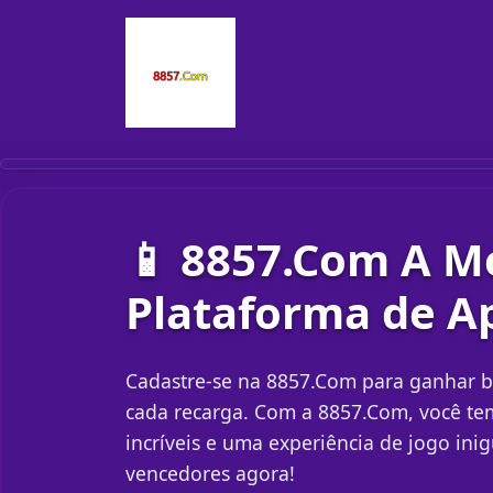
📱 8857.Com A M
Plataforma de A
Cadastre-se na 8857.Com para ganhar 
cada recarga. Com a 8857.Com, você t
incríveis e uma experiência de jogo inig
vencedores agora!