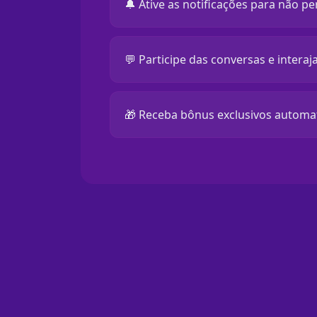
🔔 Ative as notificações para não p
💬 Participe das conversas e interaj
🎁 Receba bônus exclusivos autom