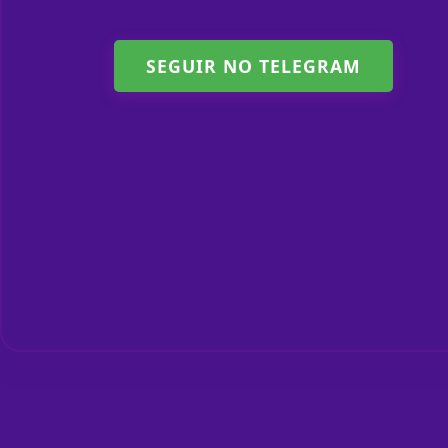
SEGUIR NO TELEGRAM