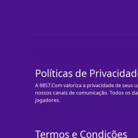
Políticas de Privacida
A 8857.Com valoriza a privacidade de seus 
nossos canais de comunicação. Todos os dad
jogadores.
Termos e Condições