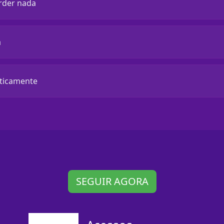
erder nada
a
aticamente
SEGUIR AGORA