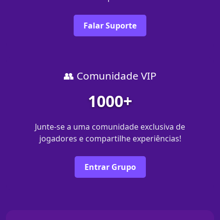
Falar Suporte
👥 Comunidade VIP
1000+
Junte-se a uma comunidade exclusiva de
jogadores e compartilhe experiências!
Entrar Grupo