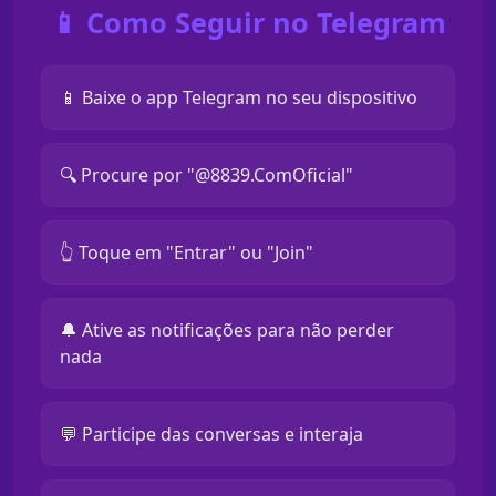
📱 Como Seguir no Telegram
📱 Baixe o app Telegram no seu dispositivo
🔍 Procure por "@8839.ComOficial"
👆 Toque em "Entrar" ou "Join"
🔔 Ative as notificações para não perder
nada
💬 Participe das conversas e interaja