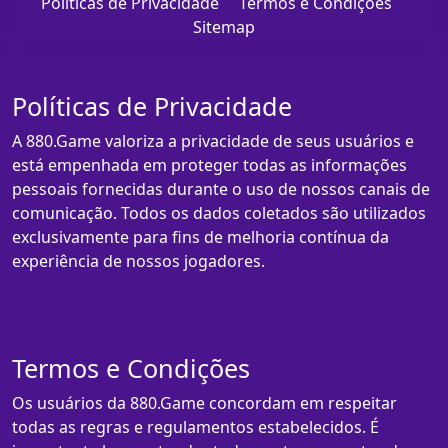
Políticas de Privacidade
Termos e Condições
Sitemap
Políticas de Privacidade
A 880.Game valoriza a privacidade de seus usuários e
está empenhada em proteger todas as informações
pessoais fornecidas durante o uso de nossos canais de
comunicação. Todos os dados coletados são utilizados
exclusivamente para fins de melhoria contínua da
experiência de nossos jogadores.
Termos e Condições
Os usuários da 880.Game concordam em respeitar
todas as regras e regulamentos estabelecidos. É