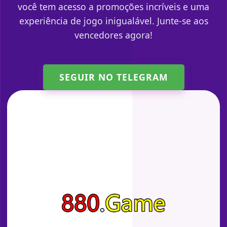
você tem acesso a promoções incríveis e uma
experiência de jogo inigualável. Junte-se aos
vencedores agora!
SEGUIR NO TELEGRAM