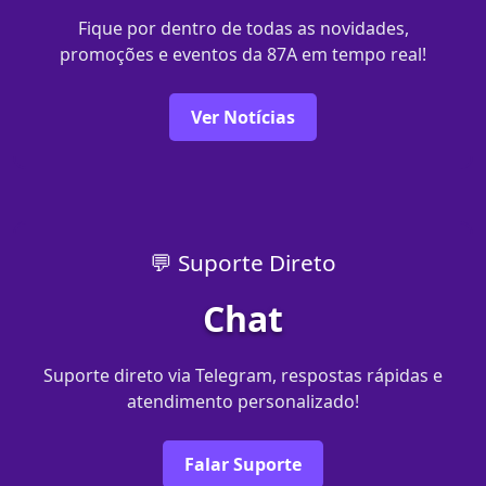
Fique por dentro de todas as novidades,
promoções e eventos da 87A em tempo real!
Ver Notícias
💬 Suporte Direto
Chat
Suporte direto via Telegram, respostas rápidas e
atendimento personalizado!
Falar Suporte