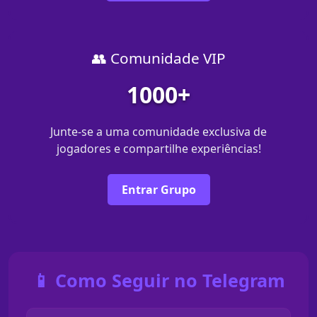
👥 Comunidade VIP
1000+
Junte-se a uma comunidade exclusiva de
jogadores e compartilhe experiências!
Entrar Grupo
📱 Como Seguir no Telegram