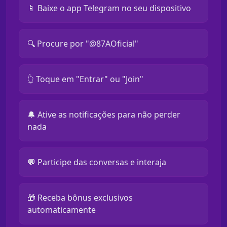
📱 Baixe o app Telegram no seu dispositivo
🔍 Procure por "@87AOficial"
👆 Toque em "Entrar" ou "Join"
🔔 Ative as notificações para não perder
nada
💬 Participe das conversas e interaja
🎁 Receba bônus exclusivos
automaticamente