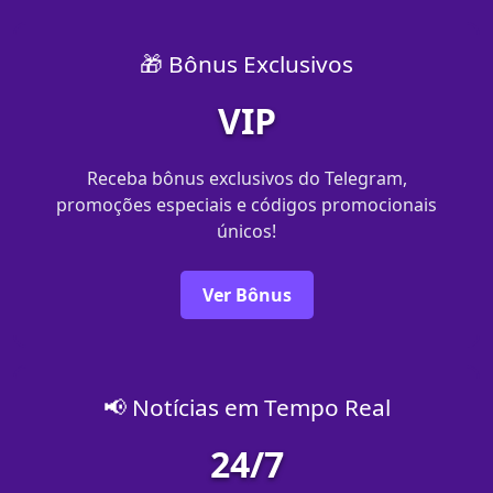
🎁 Bônus Exclusivos
VIP
Receba bônus exclusivos do Telegram,
promoções especiais e códigos promocionais
únicos!
Ver Bônus
📢 Notícias em Tempo Real
24/7