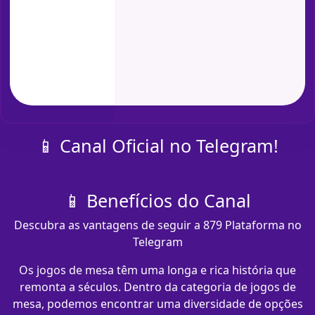
📱 Canal Oficial no Telegram!
📱 Benefícios do Canal
Descubra as vantagens de seguir a 879 Plataforma no
Telegram
Os jogos de mesa têm uma longa e rica história que
remonta a séculos. Dentro da categoria de jogos de
mesa, podemos encontrar uma diversidade de opções