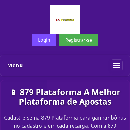
Login
Registrar-se
Menu
📱 879 Plataforma A Melhor
Plataforma de Apostas
Cadastre-se na 879 Plataforma para ganhar bônus
no cadastro e em cada recarga. Com a 879