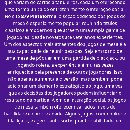
que variam de cartas a tabuleiros, cada um oferecendo
uma forma única de entretenimento e interação social.
No site
879 Plataforma
, a seção dedicada aos jogos de
mesa é especialmente popular, reunindo títulos
clássicos e modernos que atraem uma ampla gama de
jogadores, desde novatos até veteranos experientes.
Um dos aspectos mais atraentes dos jogos de mesa é a
sua capacidade de reunir pessoas. Seja em torno de
uma mesa de pôquer, em uma partida de blackjack, ou
jogando roleta, a experiência é muitas vezes
enriquecida pela presença de outros jogadores. Isso
não apenas aumenta a diversão, mas também pode
adicionar um elemento estratégico ao jogo, uma vez
que as decisões dos jogadores podem influenciar o
resultado da partida. Além da interação social, os jogos
de mesa também oferecem variados níveis de
habilidade e complexidade. Alguns jogos, como poker e
blackjack, exigem tanto sorte quanto habilidade, en.