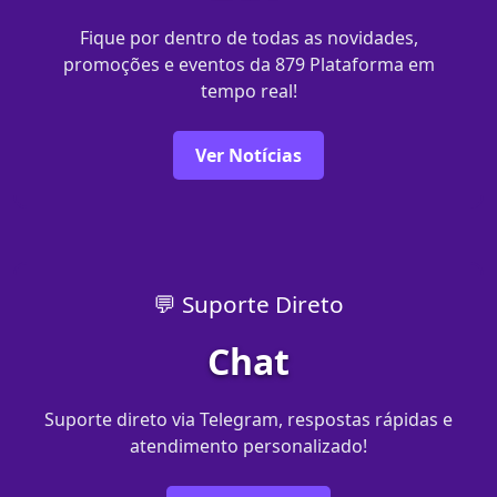
Fique por dentro de todas as novidades,
promoções e eventos da 879 Plataforma em
tempo real!
Ver Notícias
💬 Suporte Direto
Chat
Suporte direto via Telegram, respostas rápidas e
atendimento personalizado!