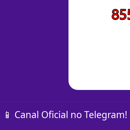
📱 Canal Oficial no Telegram!