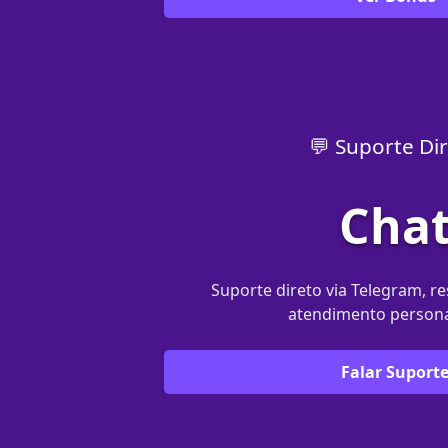
💬 Suporte Di
Cha
Suporte direto via Telegram, r
atendimento persona
Falar Suport