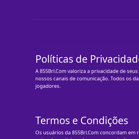
Políticas de Privacida
A 855Brl.Com valoriza a privacidade de seu
nossos canais de comunicação. Todos os dad
jogadores.
Termos e Condições
Os usuários da 855Brl.Com concordam em res