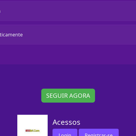
a
aticamente
SEGUIR AGORA
Acessos
Login
Registrar-se