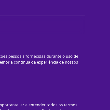
ções pessoais fornecidas durante o uso de
elhoria contínua da experiência de nossos
mportante ler e entender todos os termos