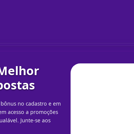
 Melhor
postas
 bônus no cadastro e em
tem acesso a promoções
ualável. Junte-se aos