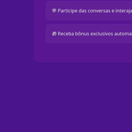
💬 Participe das conversas e interaj
🎁 Receba bônus exclusivos autom