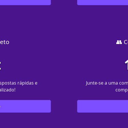
reto
👥 
t
espostas rápidas e
Junte-se a uma com
lizado!
compa
e