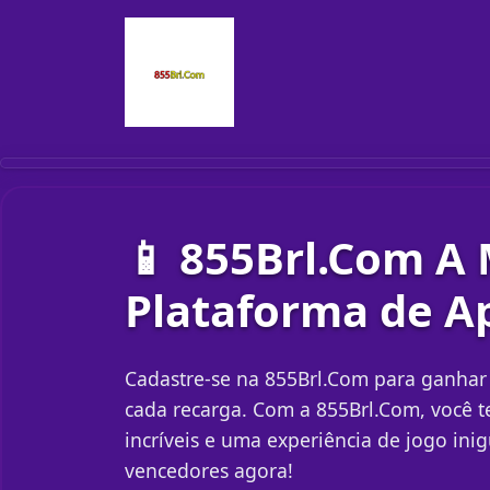
📱 855Brl.Com A
Plataforma de A
Cadastre-se na 855Brl.Com para ganhar
cada recarga. Com a 855Brl.Com, você 
incríveis e uma experiência de jogo inig
vencedores agora!