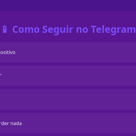
📱 Como Seguir no Telegram
ositivo
"
erder nada