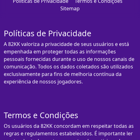
Políticas de Privacidade
Termos e Condições
Sitemap
Políticas de Privacidade
A 82KK valoriza a privacidade de seus usuários e está
empenhada em proteger todas as informações
pessoais fornecidas durante o uso de nossos canais de
comunicação. Todos os dados coletados são utilizados
exclusivamente para fins de melhoria contínua da
experiência de nossos jogadores.
Termos e Condições
Os usuários da 82KK concordam em respeitar todas as
regras e regulamentos estabelecidos. É importante ler