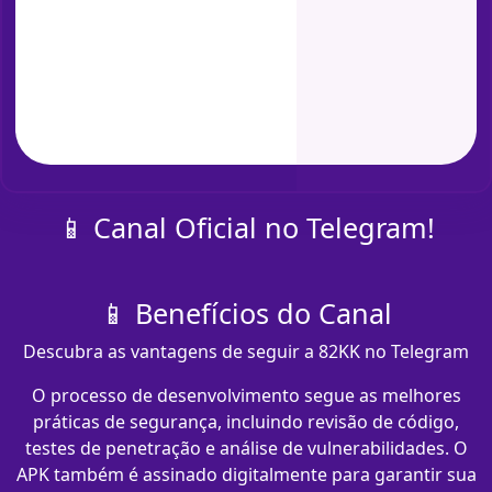
📱 Canal Oficial no Telegram!
📱 Benefícios do Canal
Descubra as vantagens de seguir a 82KK no Telegram
O processo de desenvolvimento segue as melhores
práticas de segurança, incluindo revisão de código,
testes de penetração e análise de vulnerabilidades. O
APK também é assinado digitalmente para garantir sua