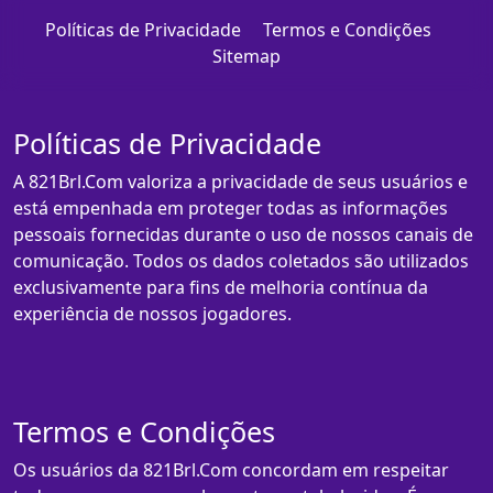
Políticas de Privacidade
Termos e Condições
Sitemap
Políticas de Privacidade
A 821Brl.Com valoriza a privacidade de seus usuários e
está empenhada em proteger todas as informações
pessoais fornecidas durante o uso de nossos canais de
comunicação. Todos os dados coletados são utilizados
exclusivamente para fins de melhoria contínua da
experiência de nossos jogadores.
Termos e Condições
Os usuários da 821Brl.Com concordam em respeitar