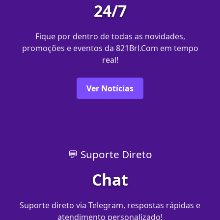
24/7
Fique por dentro de todas as novidades,
promoções e eventos da 821Brl.Com em tempo
real!
Ver Notícias
💬 Suporte Direto
Chat
Suporte direto via Telegram, respostas rápidas e
atendimento personalizado!