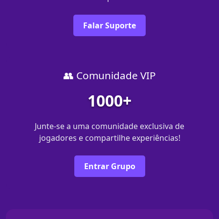
Falar Suporte
👥 Comunidade VIP
1000+
Junte-se a uma comunidade exclusiva de
jogadores e compartilhe experiências!
Entrar Grupo