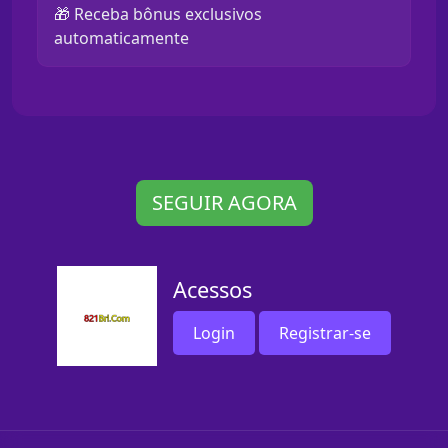
🎁 Receba bônus exclusivos
automaticamente
SEGUIR AGORA
Acessos
Login
Registrar-se