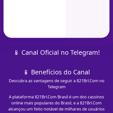
📱 Canal Oficial no Telegram!
📱 Benefícios do Canal
Descubra as vantagens de seguir a 821Brl.Com no
Telegram
A plataforma 821Brl.Com Brasil é um dos cassinos
online mais populares do Brasil, e a 821Brl.Com
alcançou um feito notável de milhares de usuários