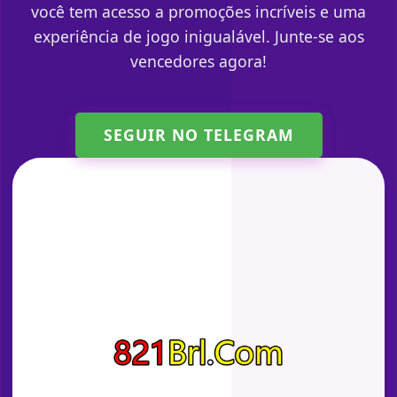
você tem acesso a promoções incríveis e uma
experiência de jogo inigualável. Junte-se aos
vencedores agora!
SEGUIR NO TELEGRAM