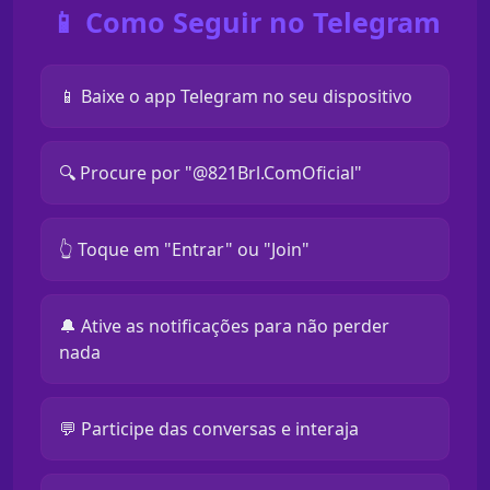
📱 Como Seguir no Telegram
📱 Baixe o app Telegram no seu dispositivo
🔍 Procure por "@821Brl.ComOficial"
👆 Toque em "Entrar" ou "Join"
🔔 Ative as notificações para não perder
nada
💬 Participe das conversas e interaja