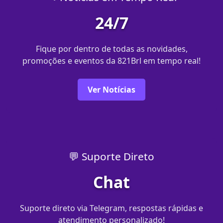
24/7
Fique por dentro de todas as novidades,
promoções e eventos da 821Brl em tempo real!
Ver Notícias
💬 Suporte Direto
Chat
Suporte direto via Telegram, respostas rápidas e
atendimento personalizado!