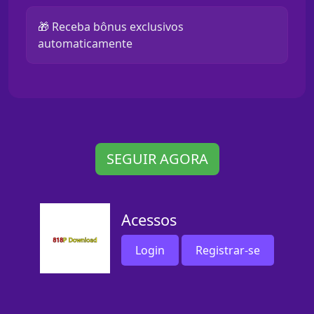
🎁 Receba bônus exclusivos
automaticamente
SEGUIR AGORA
Acessos
Login
Registrar-se