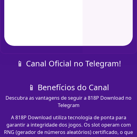
📱 Canal Oficial no Telegram!
📱 Benefícios do Canal
Descubra as vantagens de seguir a 818P Download no
Telegram
A 818P Download utiliza tecnologia de ponta para
garantir a integridade dos jogos. Os slot operam com
RNG (gerador de números aleatórios) certificado, o que