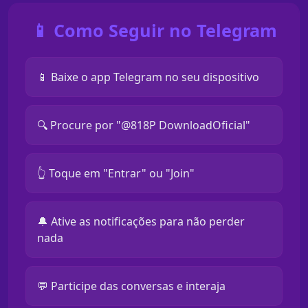
📱 Como Seguir no Telegram
📱 Baixe o app Telegram no seu dispositivo
🔍 Procure por "@818P DownloadOficial"
👆 Toque em "Entrar" ou "Join"
🔔 Ative as notificações para não perder
nada
💬 Participe das conversas e interaja