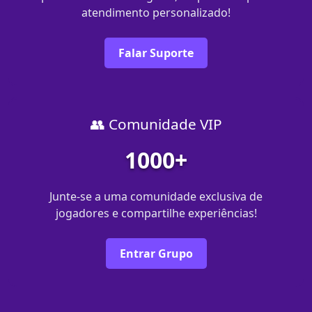
atendimento personalizado!
Falar Suporte
👥 Comunidade VIP
1000+
Junte-se a uma comunidade exclusiva de
jogadores e compartilhe experiências!
Entrar Grupo