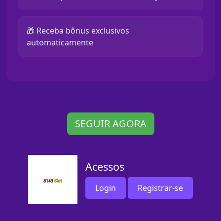
🎁 Receba bônus exclusivos
automaticamente
SEGUIR AGORA
Acessos
Login
Registrar-se