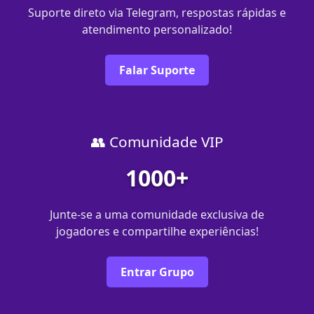
Suporte direto via Telegram, respostas rápidas e
atendimento personalizado!
Falar Suporte
👥 Comunidade VIP
1000+
Junte-se a uma comunidade exclusiva de
jogadores e compartilhe experiências!
Entrar Grupo