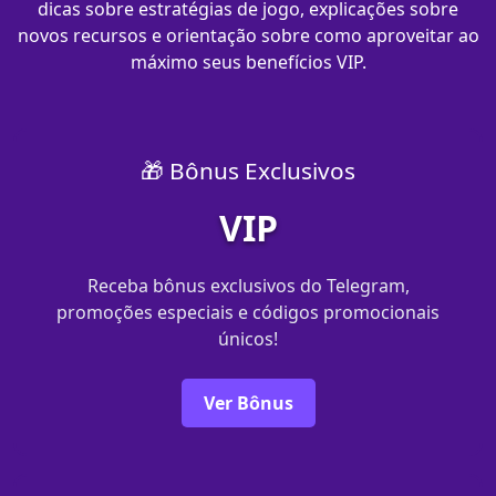
dicas sobre estratégias de jogo, explicações sobre
novos recursos e orientação sobre como aproveitar ao
máximo seus benefícios VIP.
🎁 Bônus Exclusivos
VIP
Receba bônus exclusivos do Telegram,
promoções especiais e códigos promocionais
únicos!
Ver Bônus