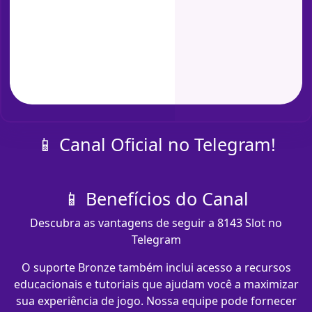
📱 Canal Oficial no Telegram!
📱 Benefícios do Canal
Descubra as vantagens de seguir a 8143 Slot no
Telegram
O suporte Bronze também inclui acesso a recursos
educacionais e tutoriais que ajudam você a maximizar
sua experiência de jogo. Nossa equipe pode fornecer