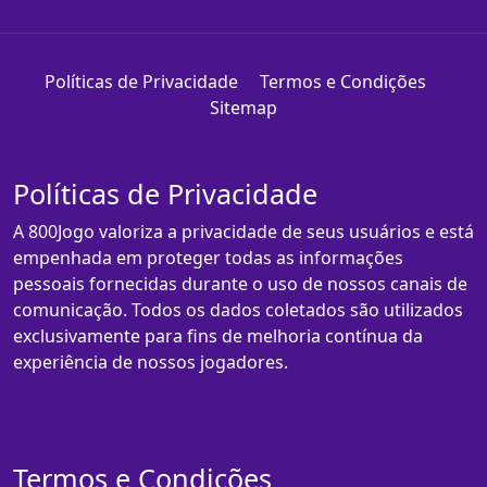
Políticas de Privacidade
Termos e Condições
Sitemap
Políticas de Privacidade
A 800Jogo valoriza a privacidade de seus usuários e está
empenhada em proteger todas as informações
pessoais fornecidas durante o uso de nossos canais de
comunicação. Todos os dados coletados são utilizados
exclusivamente para fins de melhoria contínua da
experiência de nossos jogadores.
Termos e Condições