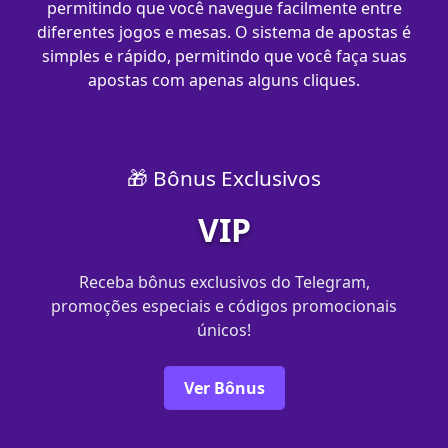
permitindo que você navegue facilmente entre
diferentes jogos e mesas. O sistema de apostas é
simples e rápido, permitindo que você faça suas
apostas com apenas alguns cliques.
🎁 Bônus Exclusivos
VIP
Receba bônus exclusivos do Telegram,
promoções especiais e códigos promocionais
únicos!
Ver Bônus