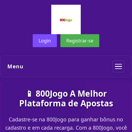
Login
Registrar-se
Menu
📱 800Jogo A Melhor
Plataforma de Apostas
Cadastre-se na 800Jogo para ganhar bônus no
cadastro e em cada recarga. Com a 800Jogo, você