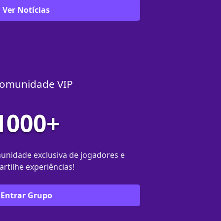
Ver Notícias
Comunidade VIP
1000+
unidade exclusiva de jogadores e
rtilhe experiências!
Entrar Grupo