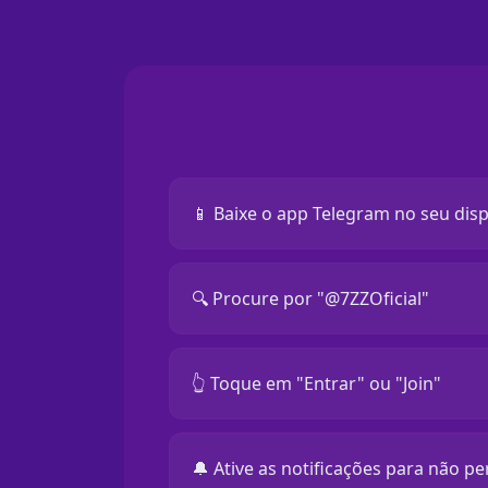
📱 Baixe o app Telegram no seu disp
🔍 Procure por "@7ZZOficial"
👆 Toque em "Entrar" ou "Join"
🔔 Ative as notificações para não p