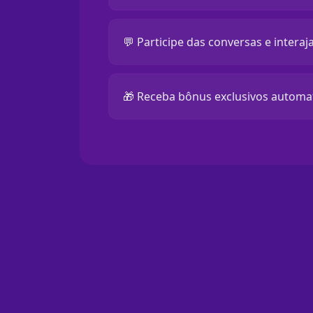
💬 Participe das conversas e interaj
🎁 Receba bônus exclusivos autom