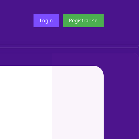
Login
Registrar-se