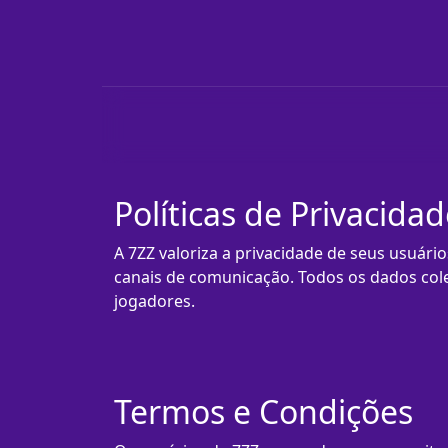
Políticas de Privacida
A 7ZZ valoriza a privacidade de seus usuár
canais de comunicação. Todos os dados cole
jogadores.
Termos e Condições