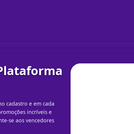
 Plataforma
no cadastro e em cada
promoções incríveis e
unte-se aos vencedores