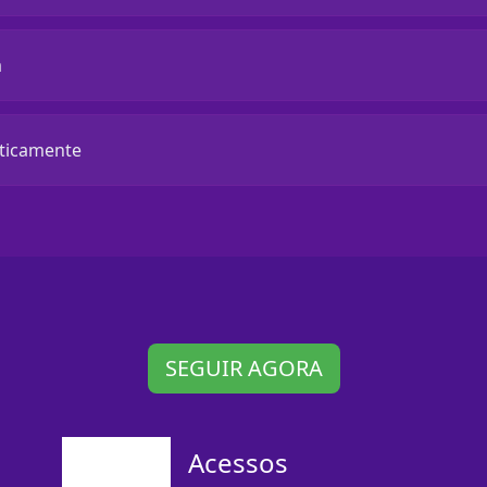
a
aticamente
SEGUIR AGORA
Acessos