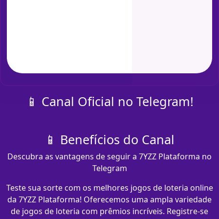
📱 Canal Oficial no Telegram!
📱 Benefícios do Canal
Descubra as vantagens de seguir a 7YZZ Plataforma no
Telegram
Teste sua sorte com os melhores jogos de loteria online
da 7YZZ Plataforma! Oferecemos uma ampla variedade
de jogos de loteria com prêmios incríveis. Registre-se