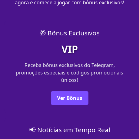
agora e comece a jogar com bônus exclusivos!
🎁 Bônus Exclusivos
VIP
Receba bônus exclusivos do Telegram,
promoções especiais e códigos promocionais
únicos!
Ver Bônus
📢 Notícias em Tempo Real