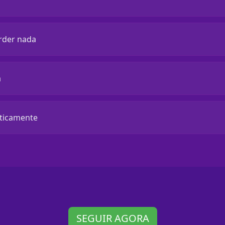
erder nada
a
aticamente
SEGUIR AGORA