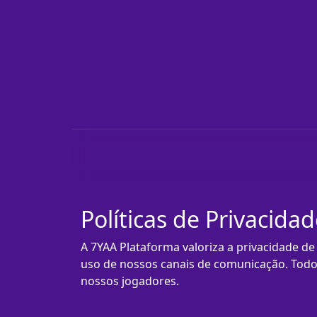
Políticas de Privacida
A 7YAA Plataforma valoriza a privacidade d
uso de nossos canais de comunicação. Todos
nossos jogadores.