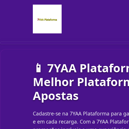
📱 7YAA Platafo
Melhor Platafor
Apostas
Cadastre-se na 7YAA Plataforma para g
e em cada recarga. Com a 7YAA Platafo