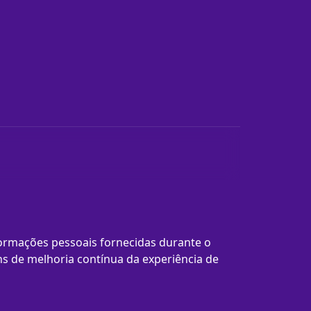
formações pessoais fornecidas durante o
ns de melhoria contínua da experiência de