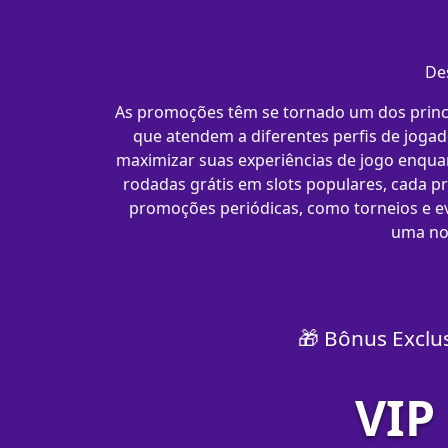
De
As promoções têm se tornado um dos princip
que atendem a diferentes perfis de joga
maximizar suas experiências de jogo enqua
rodadas grátis em slots populares, cada p
promoções periódicas, como torneios e ev
uma nov
🎁 Bônus Exclu
VIP