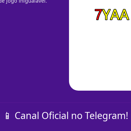
e jogo inigualável.
📱 Canal Oficial no Telegram!