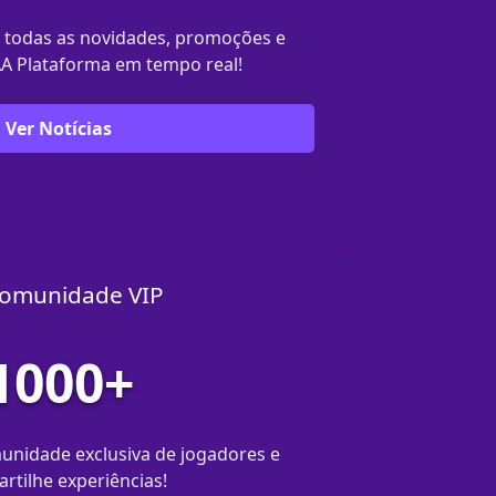
e todas as novidades, promoções e
AA Plataforma em tempo real!
Ver Notícias
Comunidade VIP
1000+
unidade exclusiva de jogadores e
rtilhe experiências!