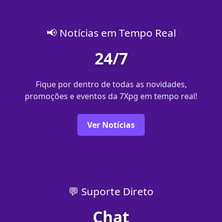
📢 Notícias em Tempo Real
24/7
Fique por dentro de todas as novidades,
promoções e eventos da 7Xpg em tempo real!
Ver Notícias
💬 Suporte Direto
Chat