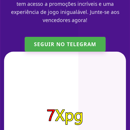
tem acesso a promoções incríveis e uma
experiência de jogo inigualável. Junte-se aos
vencedores agora!
SEGUIR NO TELEGRAM