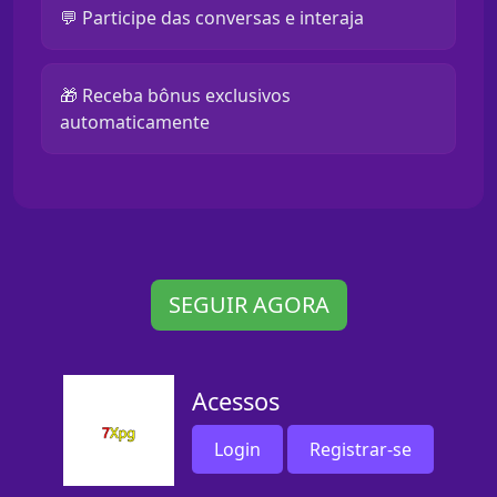
💬 Participe das conversas e interaja
🎁 Receba bônus exclusivos
automaticamente
SEGUIR AGORA
Acessos
Login
Registrar-se