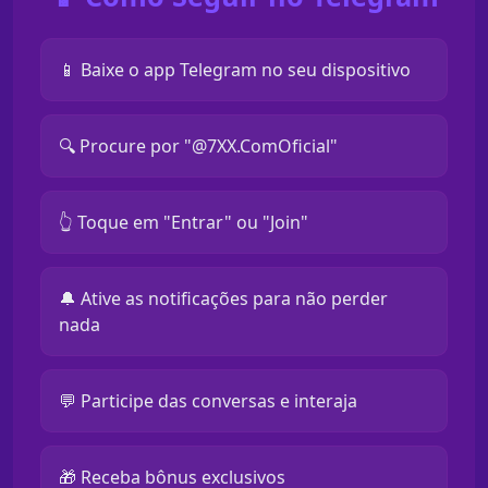
📱 Baixe o app Telegram no seu dispositivo
🔍 Procure por "@7XX.ComOficial"
👆 Toque em "Entrar" ou "Join"
🔔 Ative as notificações para não perder
nada
💬 Participe das conversas e interaja
🎁 Receba bônus exclusivos