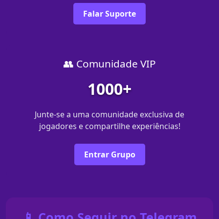
Falar Suporte
👥 Comunidade VIP
1000+
Junte-se a uma comunidade exclusiva de
jogadores e compartilhe experiências!
Entrar Grupo
📱 Como Seguir no Telegram