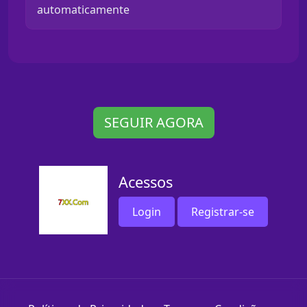
automaticamente
SEGUIR AGORA
Acessos
Login
Registrar-se