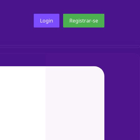
Login
Registrar-se