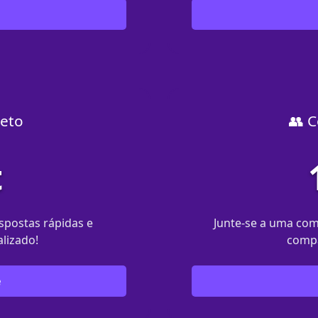
reto
👥 
t
espostas rápidas e
Junte-se a uma com
lizado!
compa
e