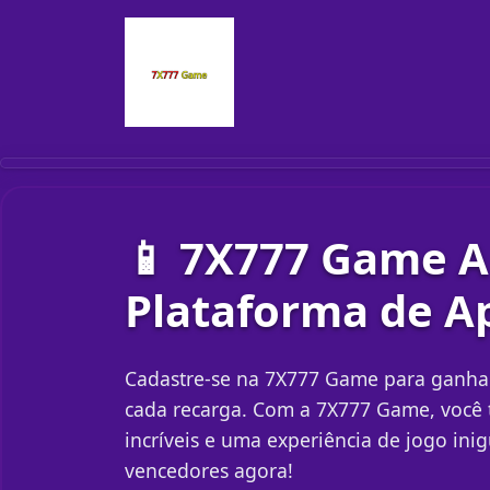
📱 7X777 Game A
Plataforma de A
Cadastre-se na 7X777 Game para ganha
cada recarga. Com a 7X777 Game, você
incríveis e uma experiência de jogo inig
vencedores agora!