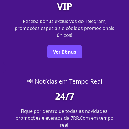
VIP
Receba bônus exclusivos do Telegram,
promoções especiais e códigos promocionais
únicos!
Ver Bônus
📢 Notícias em Tempo Real
24/7
Fique por dentro de todas as novidades,
promoções e eventos da 7RR.Com em tempo
real!