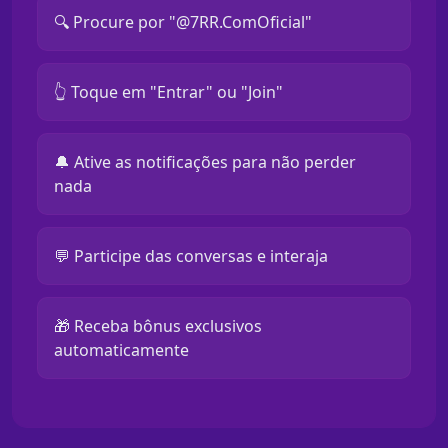
🔍 Procure por "@7RR.ComOficial"
👆 Toque em "Entrar" ou "Join"
🔔 Ative as notificações para não perder
nada
💬 Participe das conversas e interaja
🎁 Receba bônus exclusivos
automaticamente