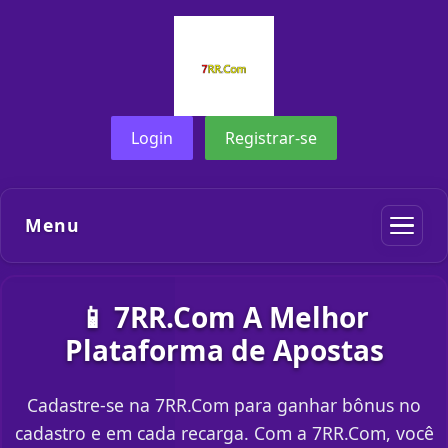
Login
Registrar-se
Menu
📱 7RR.Com A Melhor
Plataforma de Apostas
Cadastre-se na 7RR.Com para ganhar bônus no
cadastro e em cada recarga. Com a 7RR.Com, você