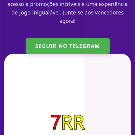
acesso a promoções incríveis e uma experiência
de jogo inigualável. Junte-se aos vencedores
agora!
SEGUIR NO TELEGRAM