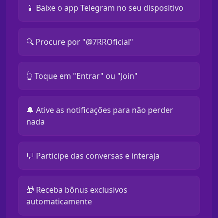
📱 Baixe o app Telegram no seu dispositivo
🔍 Procure por "@7RROficial"
👆 Toque em "Entrar" ou "Join"
🔔 Ative as notificações para não perder
nada
💬 Participe das conversas e interaja
🎁 Receba bônus exclusivos
automaticamente