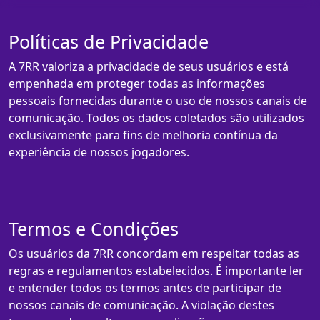
Políticas de Privacidade
A 7RR valoriza a privacidade de seus usuários e está
empenhada em proteger todas as informações
pessoais fornecidas durante o uso de nossos canais de
comunicação. Todos os dados coletados são utilizados
exclusivamente para fins de melhoria contínua da
experiência de nossos jogadores.
Termos e Condições
Os usuários da 7RR concordam em respeitar todas as
regras e regulamentos estabelecidos. É importante ler
e entender todos os termos antes de participar de
nossos canais de comunicação. A violação destes