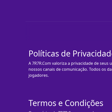
Políticas de Privacida
A 7R7R.Com valoriza a privacidade de seus
nossos canais de comunicação. Todos os dad
jogadores.
Termos e Condições