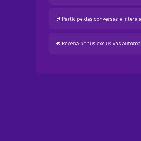
💬 Participe das conversas e interaj
🎁 Receba bônus exclusivos autom